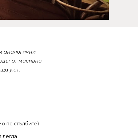
 и аналогични
одът от масивно
еща уют.
мо по стълбите)
 легла