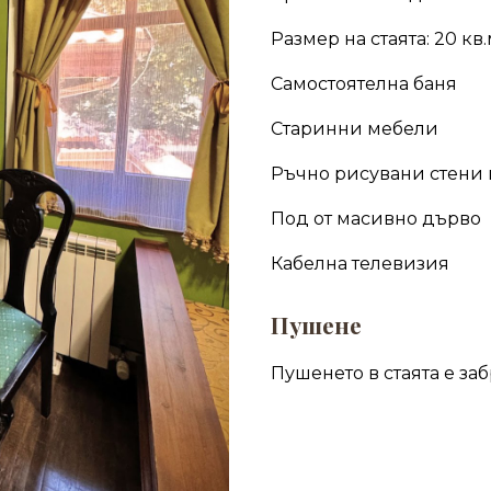
Размер на стаята: 2
0
кв.
Самостоятелна баня
С
таринни мебели
Р
ъчно рисувани стени 
Под от масивно дърво
К
абелна телевизия
Пушене
Пушенето в стаята е за