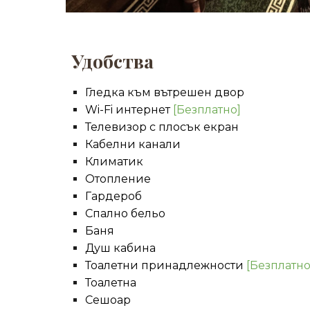
Удобства
Гледка към вътрешен двор
Wi-Fi интернет
[Безплатно]
Телевизор с плосък екран
Кабелни канали
Климатик
Отопление
Гардероб
Спално бельо
Баня
Душ кабина
Т
оалетни принадлежности
[Безплатно
Тоалетна
Сешоар