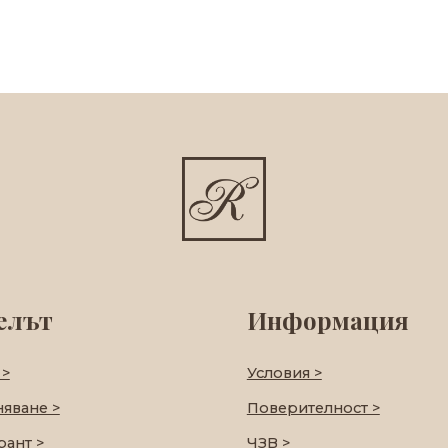
елът
Информация
 >
Условия >
няване >
Поверителност >
рант >
ЧЗВ >