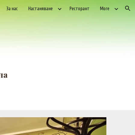
За нас
Настаняване
Ресторант
More
ion
ла