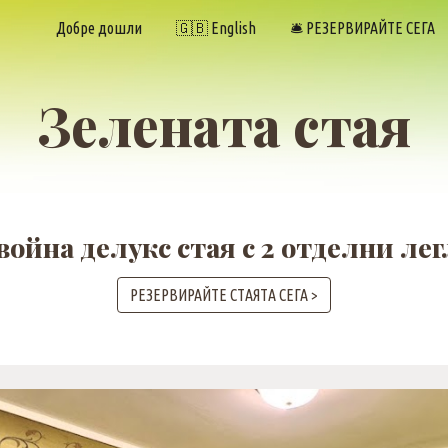
Добре дошли
🇬🇧 English
🛎️ РЕЗЕРВИРАЙТЕ СЕГА
ip to main content
Skip to navigat
Зелената стая
война делукс стая с 2 отделни лег
РЕЗЕРВИРАЙТЕ СТАЯТА СЕГА >